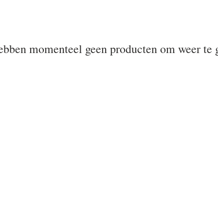
bben momenteel geen producten om weer te 
Voor de allerkleinsten
Voor mama's en papa's
Neem contact op