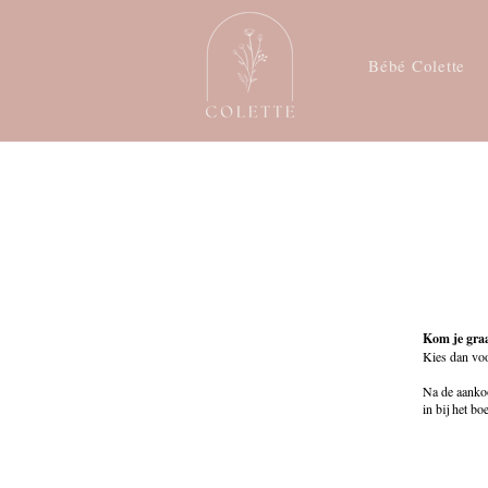
Bébé Colette
Kom je gra
Kies dan voo
Na de aankoo
in bij het b